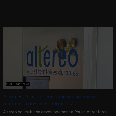
©RNI - Logo Altereo
À Rouen, Altereo développe son activité et
renforce sa présence à Orion 1.7
Altereo poursuit son développement à Rouen et renforce