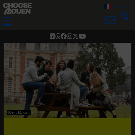
French
▼
☰
©David Morganti