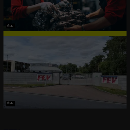
©RNI
©RNI