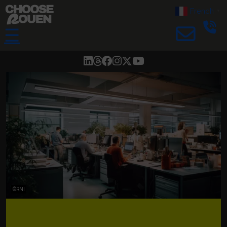
French
▼
☰
©RNI