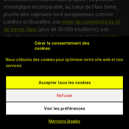
stratégique incomparable, au cœur de l’Axe Seine,
proche des capitales nord européennes comme
Londres et Bruxelles, son
vivier de compétences et
de savoir-faire
(plus de 50 000 étudiants), son
industrie puissante où se concentrent les
grandes
Gérer le consentement des
filières et ses nombreux clusters
(mobilité, fintech,
cookies
automobile, santé, aéronautique…).
Nous utilisons des cookies pour optimiser notre site web et nos
services.
En savoir plus sur le territoire
Accepter tous les cookies
Refuser
Voir les préférences
Mentions légales