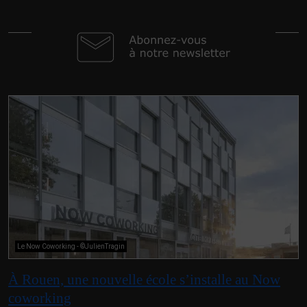
Le Now Coworking - ©JulienTragin
À Rouen, une nouvelle école s’installe au Now
coworking