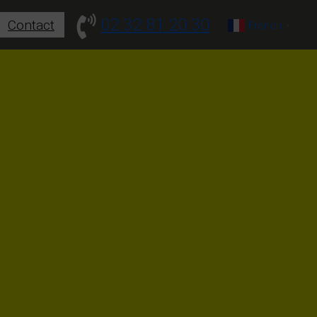
02 32 81 20 30
Contact
French
▼