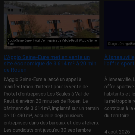
Agglo Seine-Eure - Hôtel d'entreprise de Val-de-Reuil ©Agglo Seine
Eure
©Logo L'Orange Ble
L’Agglo Seine-Eure met en vente un
À Isneauvill
site économique de 3 614 m² à 20 min
l’offre spor
de Rouen
L’Agglo Seine-Eure a lancé un appel à
À Isneauville,
manifestation d’intérêt pour la vente de
offre sportive
l’hôtel d’entreprises Les Saules à Val-de-
habitants et l
Reuil, à environ 20 minutes de Rouen. Le
la métropole r
bâtiment de 3 614 m², implanté sur un terrain
contribue à la 
de 10 490 m², accueille déjà plusieurs
du territoire.
entreprises dans des bureaux et des ateliers.
Les candidats ont jusqu’au 30 septembre
4 août 2026