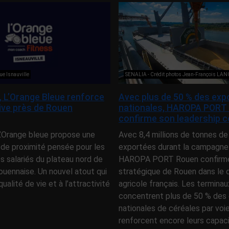
ue Isnauville
SENALIA - Crédit photos Jean-François LA
e, L’Orange Bleue renforce
Avec plus de 50 % des exp
tive près de Rouen
nationales, HAROPA PORT
confirme son leadership c
 L’Orange bleue propose une
Avec 8,4 millions de tonnes de
 de proximité pensée pour les
exportées durant la campagne
es salariés du plateau nord de
HAROPA PORT Rouen confirme 
ouennaise. Un nouvel atout qui
stratégique de Rouen dans l
qualité de vie et à l’attractivité
agricole français. Les terminau
concentrent plus de 50 % des 
nationales de céréales par voi
renforcent encore leurs capac