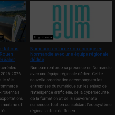
NGE
©Logo Numeum
ortations
Numeum renforce son ancrage en
 Rouen
Normandie avec une équipe régionale
éréalier
dédiée
 céréales
Numeum renforce sa présence en Normandie
 2025-2026,
avec une équipe régionale dédiée. Cette
le rôle
nouvelle organisation accompagnera les
e commerce
entreprises du numérique sur les enjeux de
x rouennais
l’intelligence artificielle, de la cybersécurité,
exportations
de la formation et de la souveraineté
e maritime et
numérique, tout en consolidant l’écosystème
ités
régional autour de Rouen.