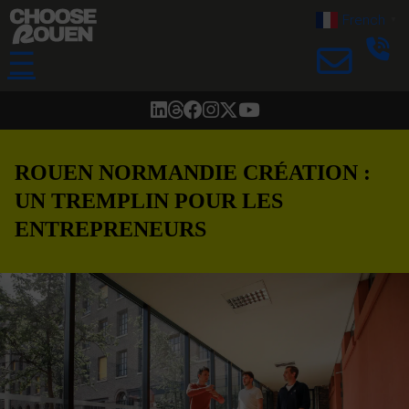
French
▼
☰
ROUEN NORMANDIE CRÉATION :
UN TREMPLIN POUR LES
ENTREPRENEURS