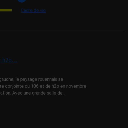
Cadre de vie
et h2o…
e gauche, le paysage rouennais se
re conjointe du 106 et de h2o en novembre
tration. Avec une grande salle de…