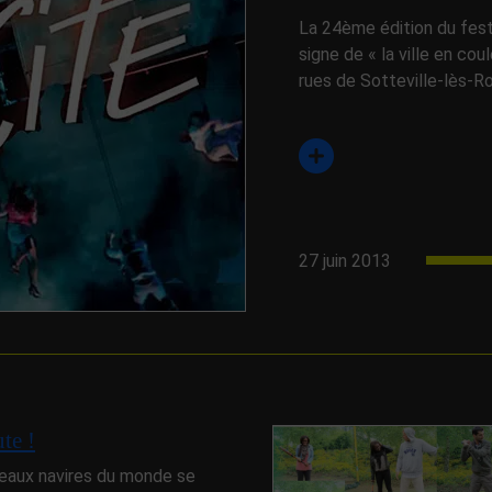
La 24ème édition du fest
signe de « la ville en cou
rues de Sotteville-lès-Roue
27 juin 2013
te !
 beaux navires du monde se