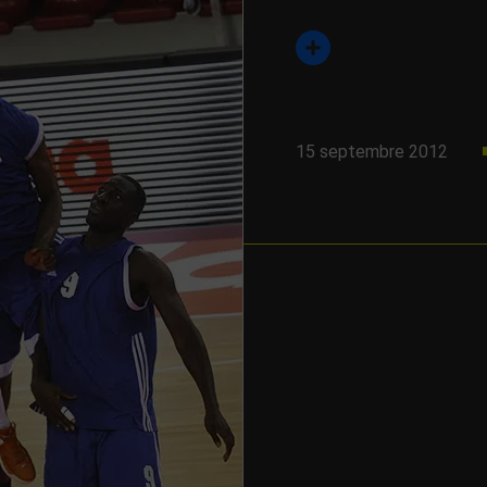
15 septembre 2012
e, un…
 de la TNT (après une simple
odeur TNT possible dès à
sur internet, La Chaîne
[...]