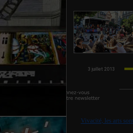
vre ses portes
eu culturel en France à
 panoramas de l’artiste
i, ouvrira ses portes le 20
emier week-end de [...]
3 juillet 2013
Vivacité, les arts son