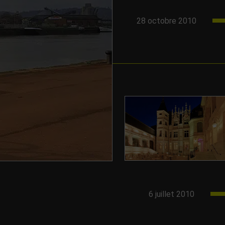
28 octobre 2010
commun…
0 étudiants accueillis
s 10 établissements
 rouennais de profiter
culturelles…
6 juillet 2010