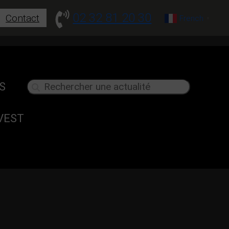
02 32 81 20 30
Contact
French
▼
S
NVEST