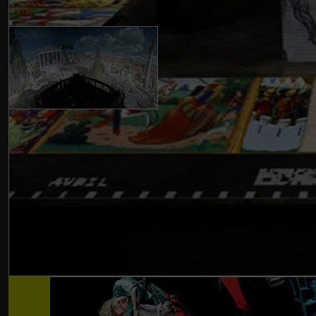
Le Panorama XXL ou
Le Panorama XXL, seul li
exposer les gigantesques
international Yadegar Asis
décembre 2014 pour un pr
12 décembre 2014
Cadre de vie