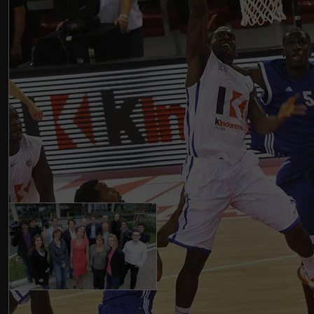
La Chaîne Normand
Diffusée sur le canal 23
mise à jour de votre déc
présent) mais également 
Normande, portée par Eric 