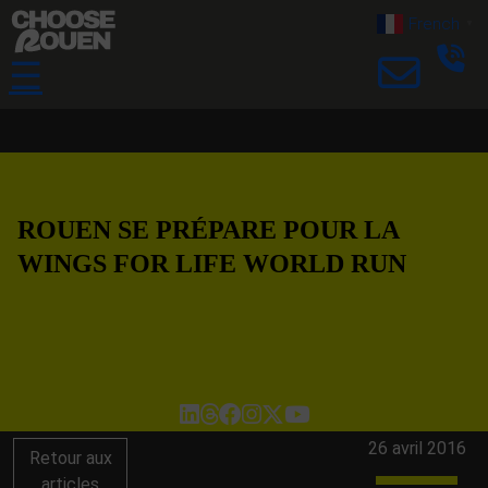
French
▼
☰
ROUEN SE PRÉPARE POUR LA
WINGS FOR LIFE WORLD RUN
26 avril 2016
Retour aux
articles