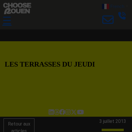
French
▼
☰
LES TERRASSES DU JEUDI
3 juillet 2013
Retour aux
articles