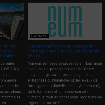
NGE
©Logo Numeum
ortations
Numeum renforce son ancrage en
 Rouen
Normandie avec une équipe régionale
éréalier
dédiée
 céréales
Numeum renforce sa présence en Normandie
 2025-2026,
avec une équipe régionale dédiée. Cette
le rôle
nouvelle organisation accompagnera les
e commerce
entreprises du numérique sur les enjeux de
x rouennais
l’intelligence artificielle, de la cybersécurité,
exportations
de la formation et de la souveraineté
e maritime et
numérique, tout en consolidant l’écosystème
ités
régional autour de Rouen.