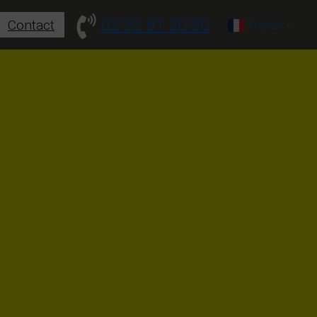
02 32 81 20 30
Contact
French
▼