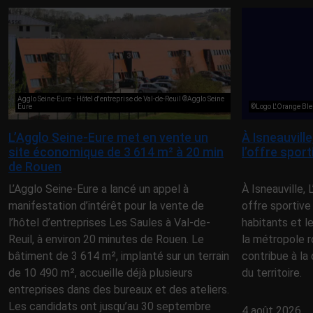
Agglo Seine-Eure - Hôtel d'entreprise de Val-de-Reuil ©Agglo Seine
Eure
©Logo L'Orange Ble
L’Agglo Seine-Eure met en vente un
À Isneauvill
site économique de 3 614 m² à 20 min
l’offre spor
de Rouen
L’Agglo Seine-Eure a lancé un appel à
À Isneauville,
manifestation d’intérêt pour la vente de
offre sportive
l’hôtel d’entreprises Les Saules à Val-de-
habitants et l
Reuil, à environ 20 minutes de Rouen. Le
la métropole r
bâtiment de 3 614 m², implanté sur un terrain
contribue à la 
de 10 490 m², accueille déjà plusieurs
du territoire.
entreprises dans des bureaux et des ateliers.
Les candidats ont jusqu’au 30 septembre
4 août 2026