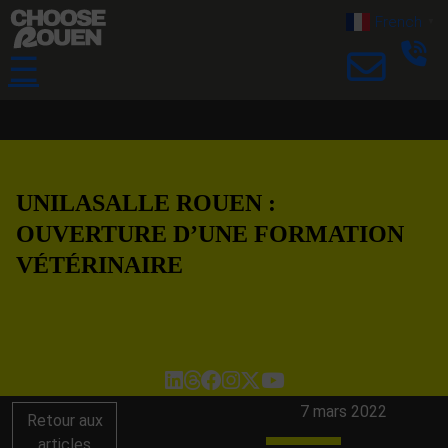
French
▼
☰
UNILASALLE ROUEN :
OUVERTURE D’UNE FORMATION
VÉTÉRINAIRE
7 mars 2022
Retour aux
articles