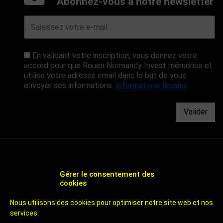
Abonnez-vous à notre newsletter
En validant votre inscription, vous donnez votre
accord pour que Rouen Normandy Invest mémorise et
utilise votre adresse email dans le but de vous
envoyer ses informations.
Informations légales
Valider
Gérer le consentement des
cookies
CHOOSE ROUEN - AGENCE DE DÉVELOPPEMENT
Nous utilisons des cookies pour optimiser notre site web et nos
ÉCONOMIQUE ET D'ATTRACTIVITÉ DE ROUEN
services.
UN TERRITOIRE DE 800 000 HABITANTS