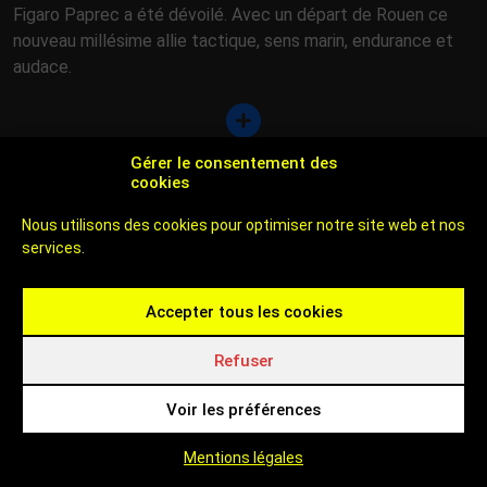
Figaro Paprec a été dévoilé. Avec un départ de Rouen ce
nouveau millésime allie tactique, sens marin, endurance et
audace.
Gérer le consentement des
29 août 2025
Attractivité
|
Cadre de vie
cookies
Nous utilisons des cookies pour optimiser notre site web et nos
services.
Accepter tous les cookies
1
2
3
...
10
Refuser
Voir les préférences
Mentions légales