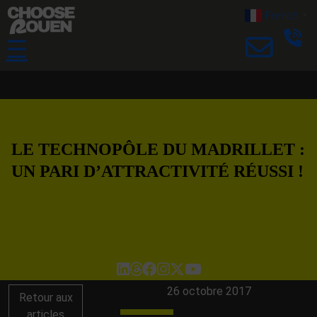
French
▼
☰
LE TECHNOPÔLE DU MADRILLET :
UN PARI D’ATTRACTIVITÉ RÉUSSI !
26 octobre 2017
Retour aux
articles