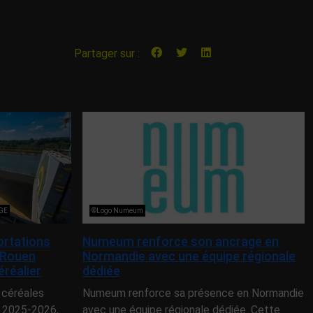
Partager sur :
NGE
©Logo Numeum
ortations
Numeum renforce son ancrage en
 Rouen
Normandie avec une équipe régionale
éréalier
dédiée
 céréales
Numeum renforce sa présence en Normandie
 2025-2026,
avec une équipe régionale dédiée. Cette