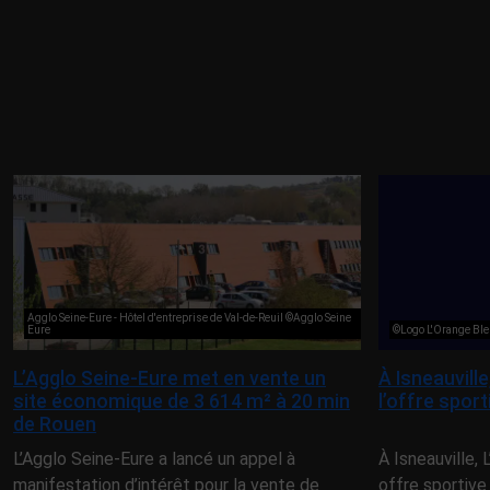
Agglo Seine-Eure - Hôtel d'entreprise de Val-de-Reuil ©Agglo Seine
Eure
©Logo L'Orange Ble
L’Agglo Seine-Eure met en vente un
À Isneauvill
site économique de 3 614 m² à 20 min
l’offre spor
de Rouen
L’Agglo Seine-Eure a lancé un appel à
À Isneauville,
manifestation d’intérêt pour la vente de
offre sportive