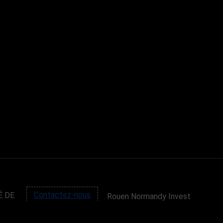
É DE
Contactez-nous
Rouen Normandy Invest
4 passage de la Luciline
76000 ROUEN