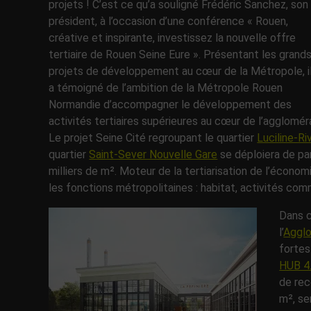
projets ! C’est ce qu’a souligné Frédéric Sanchez, son
président, à l’occasion d’une conférence « Rouen,
créative et inspirante, investissez la nouvelle offre
tertiaire de Rouen Seine Eure ». Présentant les grand
projets de développement au cœur de la Métropole, i
a témoigné de l’ambition de la Métropole Rouen
Normandie d’accompagner le développement des
activités tertiaires supérieures au cœur de l’agglomér
Le projet Seine Cité regroupant le quartier
Luciline-Ri
quartier
Saint-Sever Nouvelle Gare
se déploiera de par
milliers de m². Moteur de la tertiarisation de l’écono
les fonctions métropolitaines : habitat, activités comm
Dans c
l’
Agglo
fortes
HUB 4
de rec
m², se