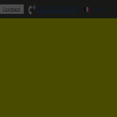
02 32 81 20 30
Contact
French
▼