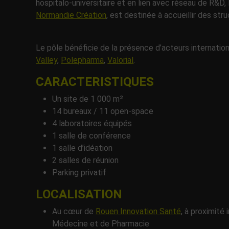
hospitalo-universitaire et en lien avec réseau de R&D,
Normandie Création
, est destinée à accueillir des st
Le pôle bénéficie de la présence d’acteurs internati
Valley
,
Polepharma
,
Valorial
.
CARACTERISTIQUES
Un site de 1 000 m²
14 bureaux / 11 open-space
4 laboratoires équipés
1 salle de conférence
1 salle d’idéation
2 salles de réunion
Parking privatif
LOCALISATION
Au cœur de
Rouen Innovation Santé
, à proximit
Médecine et de Pharmacie