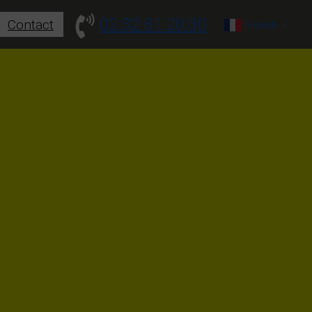
02 32 81 20 30
Contact
French
▼