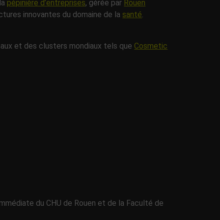
 la
pépinière d’entreprises
, gérée par
Rouen
ructures innovantes du domaine de la
santé
.
onaux et des clusters mondiaux tels que
Cosmetic
é immédiate du CHU de Rouen et de la Faculté de