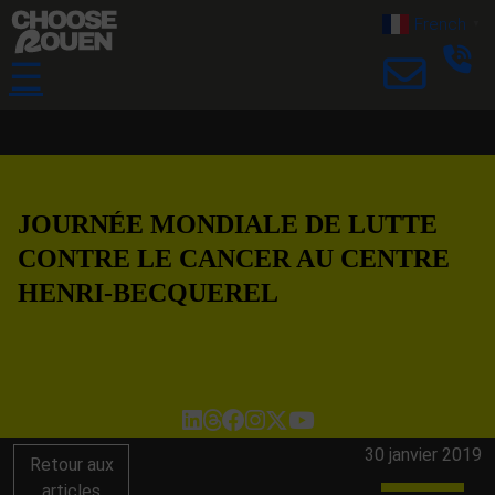
French
▼
☰
JOURNÉE MONDIALE DE LUTTE
CONTRE LE CANCER AU CENTRE
HENRI-BECQUEREL
30 janvier 2019
Retour aux
articles