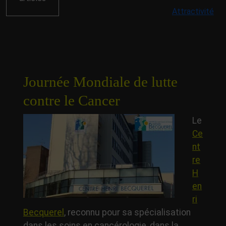
Attractivité
Journée Mondiale de lutte
contre le Cancer
Le
Ce
nt
re
H
en
ri
Becquerel
, reconnu pour sa spécialisation
dans les soins en cancérologie, dans la