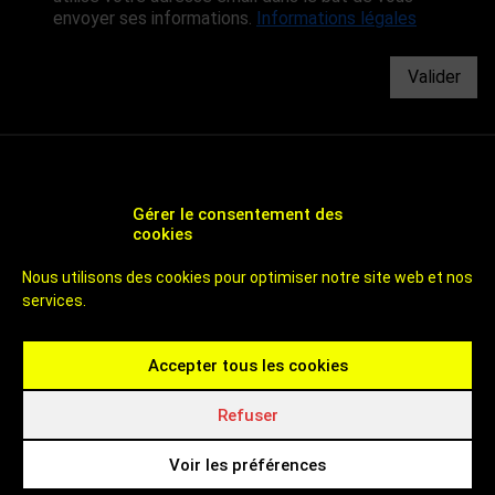
envoyer ses informations.
Informations légales
Valider
Gérer le consentement des
cookies
CHOOSE ROUEN - AGENCE DE DÉVELOPPEMENT
Nous utilisons des cookies pour optimiser notre site web et nos
ÉCONOMIQUE ET D'ATTRACTIVITÉ DE ROUEN
services.
UN TERRITOIRE DE 800 000 HABITANTS
À 1H DES PLAGES ET DE PARIS
CHOOSE ROUEN - ICI C'EST ROUEN - INVEST IN ROUEN
Accepter tous les cookies
Contactez-nous
Rouen Normandy Invest
4 passage de la Luciline
Refuser
76000 ROUEN
Tel : (+33) 02 32 81 20 30
Voir les préférences