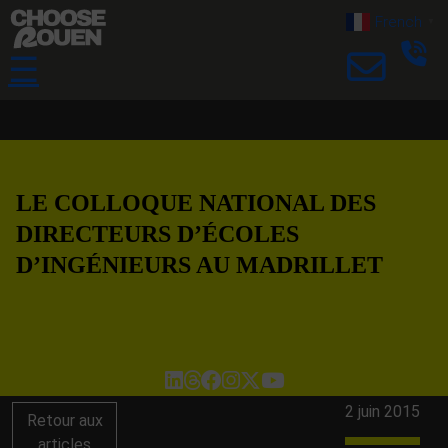
French
▼
☰
LE COLLOQUE NATIONAL DES
DIRECTEURS D’ÉCOLES
D’INGÉNIEURS AU MADRILLET
2 juin 2015
Retour aux
articles