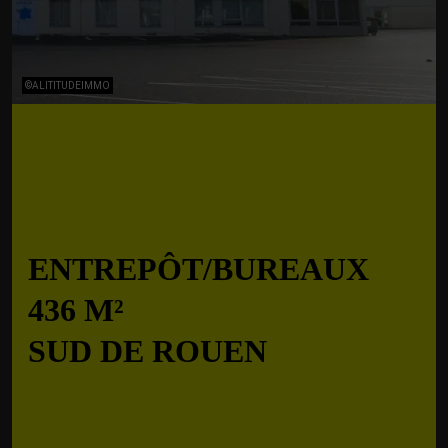
©ALITITUDEIMMO
ENTREPÔT/BUREAUX
436 M²
SUD DE ROUEN