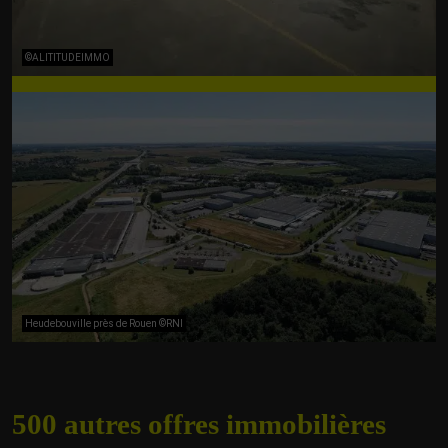
©ALITITUDEIMMO
Heudebouville près de Rouen ©RNI
500 autres offres
immobilières