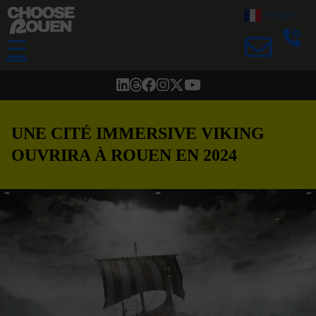
French
▼
☰
UNE CITÉ IMMERSIVE VIKING
OUVRIRA À ROUEN EN 2024