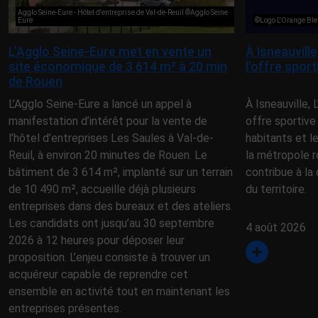
Agglo Seine-Eure - Hôtel d'entreprise de Val-de-Reuil ©Agglo Seine
Eure
©Logo L'Orange Ble
L’Agglo Seine-Eure met en vente un
À Isneauvill
site économique de 3 614 m² à 20 min
l’offre spor
de Rouen
L’Agglo Seine-Eure a lancé un appel à
À Isneauville,
manifestation d’intérêt pour la vente de
offre sportive
l’hôtel d’entreprises Les Saules à Val-de-
habitants et l
Reuil, à environ 20 minutes de Rouen. Le
la métropole r
bâtiment de 3 614 m², implanté sur un terrain
contribue à la 
de 10 490 m², accueille déjà plusieurs
du territoire.
entreprises dans des bureaux et des ateliers.
Les candidats ont jusqu’au 30 septembre
4 août 2026
2026 à 12 heures pour déposer leur
proposition. L’enjeu consiste à trouver un
acquéreur capable de reprendre cet
ensemble en activité tout en maintenant les
entreprises présentes.