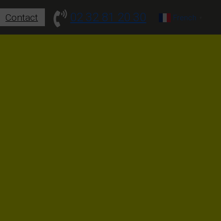
02 32 81 20 30
Contact
French
▼