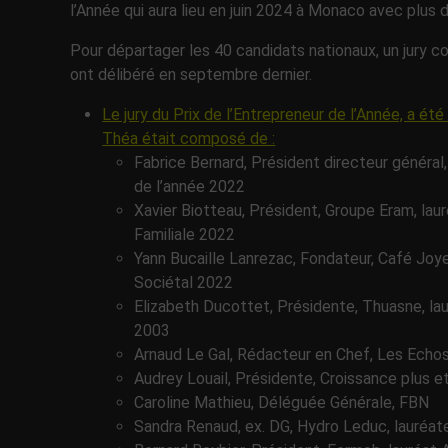
l’Année qui aura lieu en juin 2024 à Monaco avec plus
Pour départager les 40 candidats nationaux, un jur
ont délibéré en septembre dernier.
Le jury du Prix de l’Entrepreneur de l’Année, a ét
Théa était composé de :
Fabrice Bernard, Président directeur général
de l’année 2022
Xavier Biotteau, Président, Groupe Eram, laur
Familiale 2022
Yann Bucaille Lanrezac, Fondateur, Café Joye
Sociétal 2022
Elizabeth Ducottet, Présidente, Thuasne, lau
2003
Arnaud Le Gal, Rédacteur en Chef, Les Echo
Audrey Louail, Présidente, Croissance plus e
Caroline Mathieu, Déléguée Générale, FBN
Sandra Renaud, ex. DG, Hydro Leduc, lauréate