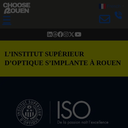
French
▼
☰
L’INSTITUT SUPÉRIEUR
D’OPTIQUE S’IMPLANTE À ROUEN