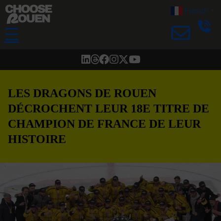
French
▼
☰
LES DRAGONS DE ROUEN
DÉCROCHENT LEUR 18E TITRE DE
CHAMPION DE FRANCE DE LEUR
HISTOIRE