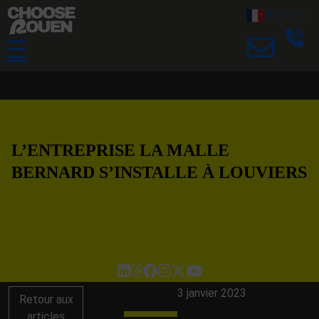
French
▼
☰
L’ENTREPRISE LA MALLE
BERNARD S’INSTALLE À LOUVIERS
3 janvier 2023
Retour aux
articles