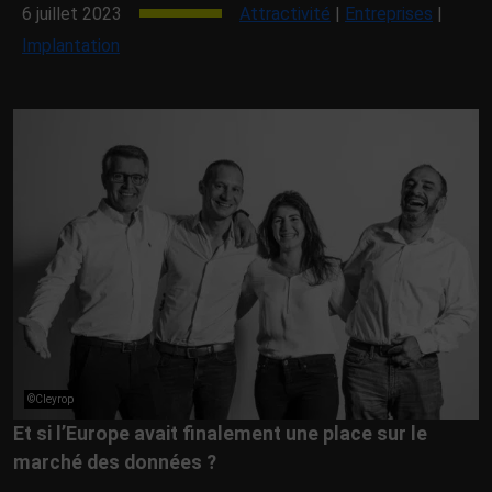
6 juillet 2023
Attractivité
|
Entreprises
|
Implantation
©Cleyrop
Et si l’Europe avait finalement une place sur le
marché des données ?