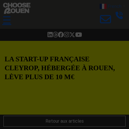
French
▼
☰
LA START-UP FRANÇAISE
CLEYROP, HÉBERGÉE À ROUEN,
LÈVE PLUS DE 10 M€
Retour aux articles