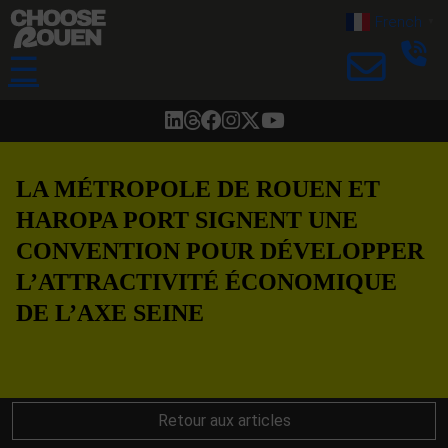
French
▼
☰
LA MÉTROPOLE DE ROUEN ET
HAROPA PORT SIGNENT UNE
CONVENTION POUR DÉVELOPPER
L’ATTRACTIVITÉ ÉCONOMIQUE
DE L’AXE SEINE
Retour aux articles