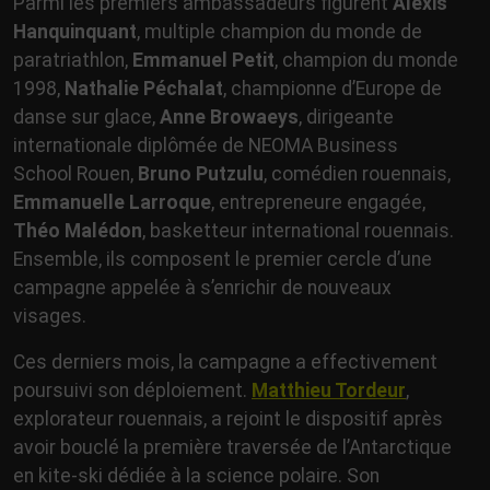
Parmi les premiers ambassadeurs figurent
Alexis
Hanquinquant
, multiple champion du monde de
paratriathlon,
Emmanuel Petit
, champion du monde
1998,
Nathalie Péchalat
, championne d’Europe de
danse sur glace,
Anne Browaeys
, dirigeante
internationale diplômée de NEOMA Business
School Rouen,
Bruno Putzulu
, comédien rouennais,
Emmanuelle Larroque
, entrepreneure engagée,
Théo Malédon
, basketteur international rouennais.
Ensemble, ils composent le premier cercle d’une
campagne appelée à s’enrichir de nouveaux
visages.
Ces derniers mois, la campagne a effectivement
poursuivi son déploiement.
Matthieu Tordeur
,
explorateur rouennais, a rejoint le dispositif après
avoir bouclé la première traversée de l’Antarctique
en kite-ski dédiée à la science polaire. Son