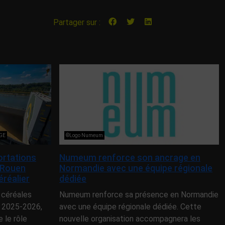
Partager sur :
NGE
©Logo Numeum
ortations
Numeum renforce son ancrage en
 Rouen
Normandie avec une équipe régionale
éréalier
dédiée
 céréales
Numeum renforce sa présence en Normandie
 2025-2026,
avec une équipe régionale dédiée. Cette
le rôle
nouvelle organisation accompagnera les