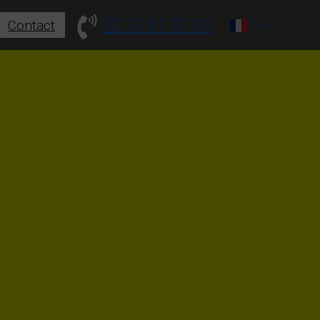
02 32 81 20 30
Contact
French
▼