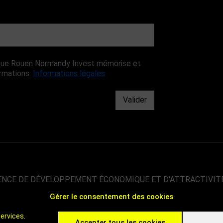
r que Rouen Normandy Invest mémorise et
ormations.
Informations légales
Valider
ENCE DE DÉVELOPPEMENT ÉCONOMIQUE ET D'ATTRACTIVIT
Gérer le consentement des cookies
00 000 HABITANTS
 DE PARIS
ervices.
 C'EST ROUEN - INVEST IN ROUEN
Accepter tous les cookies