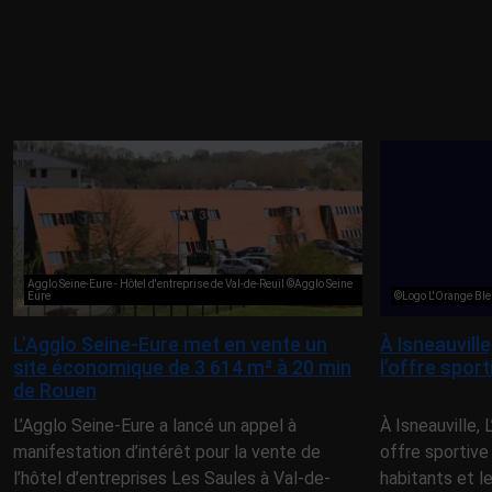
Agglo Seine-Eure - Hôtel d'entreprise de Val-de-Reuil ©Agglo Seine
Eure
©Logo L'Orange Ble
L’Agglo Seine-Eure met en vente un
À Isneauvill
site économique de 3 614 m² à 20 min
l’offre spor
de Rouen
L’Agglo Seine-Eure a lancé un appel à
À Isneauville,
manifestation d’intérêt pour la vente de
offre sportive
l’hôtel d’entreprises Les Saules à Val-de-
habitants et l