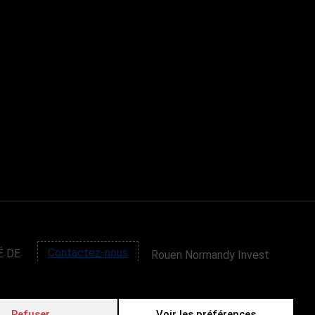
É DE
Contactez-nous
Rouen Normandy Invest
4 passage de la Luciline
76000 ROUEN
Tel : (+33) 02 32 81 20
Refuser
Voir les préférences