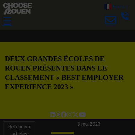
French
▼
☰
DEUX GRANDES ÉCOLES DE
ROUEN PRÉSENTES DANS LE
CLASSEMENT « BEST EMPLOYER
EXPERIENCE 2023 »
3 mai 2023
Retour aux
articles