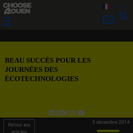
French
▼
☰
BEAU SUCCÈS POUR LES
JOURNÉES DES
ÉCOTECHNOLOGIES
5 décembre 2014
Retour aux
articles