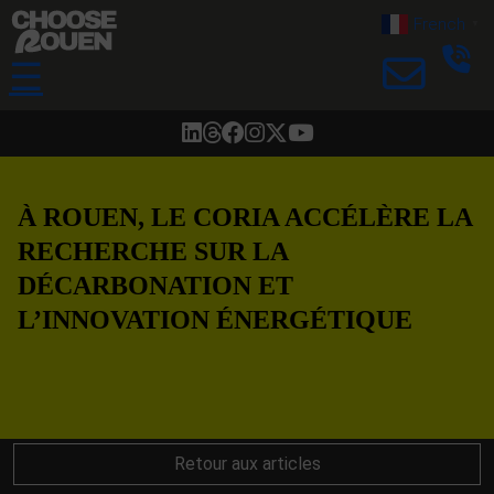
French
▼
☰
À ROUEN, LE CORIA ACCÉLÈRE LA
RECHERCHE SUR LA
DÉCARBONATION ET
L’INNOVATION ÉNERGÉTIQUE
Retour aux articles