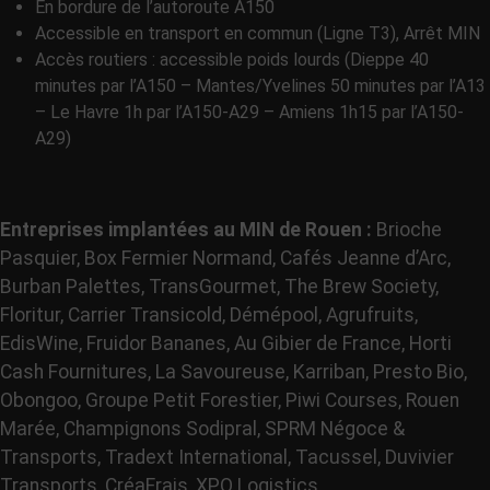
En bordure de l’autoroute A150
Accessible en transport en commun (Ligne T3), Arrêt MIN
Accès routiers : accessible poids lourds (Dieppe 40
minutes par l’A150 – Mantes/Yvelines 50 minutes par l’A13
– Le Havre 1h par l’A150-A29 – Amiens 1h15 par l’A150-
A29)
Entreprises implantées au MIN de Rouen :
Brioche
Pasquier, Box Fermier Normand, Cafés Jeanne d’Arc,
Burban Palettes, TransGourmet, The Brew Society,
Floritur, Carrier Transicold, Démépool, Agrufruits,
EdisWine, Fruidor Bananes, Au Gibier de France, Horti
Cash Fournitures, La Savoureuse, Karriban, Presto Bio,
Obongoo, Groupe Petit Forestier, Piwi Courses, Rouen
Marée, Champignons Sodipral, SPRM Négoce &
Transports, Tradext International, Tacussel, Duvivier
Transports, CréaFrais, XPO Logistics…