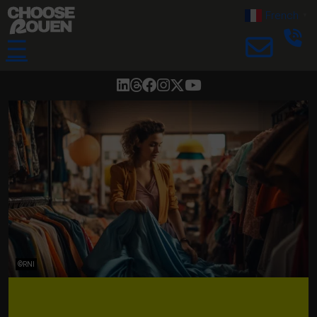
French
▼
☰
©RNI