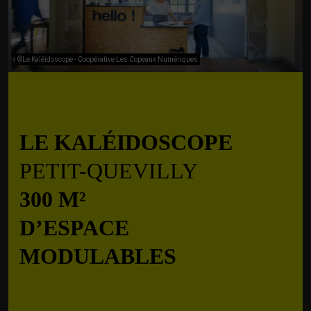
©Le Kaléidoscope - Coopérative Les Copeaux Numériques
LE KALÉIDOSCOPE
PETIT-QUEVILLY
300 M²
D’ESPACE
MODULABLES