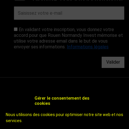
En validant votre inscription, vous donnez votre
accord pour que Rouen Normandy Invest mémorise et
utilise votre adresse email dans le but de vous
envoyer ses informations.
Informations légales
Valider
Gérer le consentement des
cookies
CHOOSE ROUEN - AGENCE DE DÉVELOPPEMENT
Nous utilisons des cookies pour optimiser notre site web et nos
ÉCONOMIQUE ET D'ATTRACTIVITÉ DE ROUEN
services.
UN TERRITOIRE DE 800 000 HABITANTS
À 1H DES PLAGES ET DE PARIS