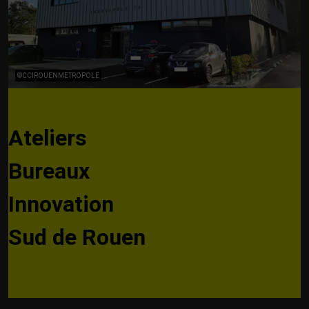
©CCIROUENMETROPOLE
Ateliers
Bureaux
Innovation
Sud de Rouen