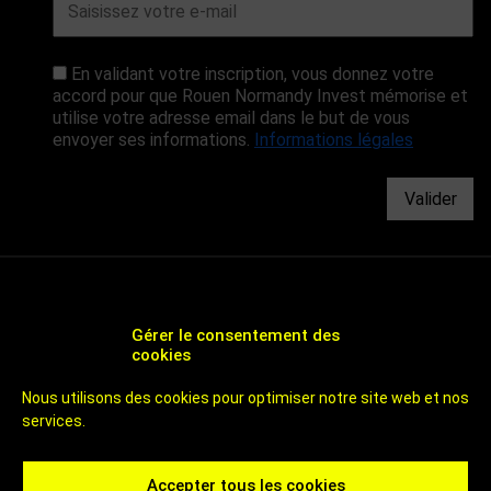
En validant votre inscription, vous donnez votre
accord pour que Rouen Normandy Invest mémorise et
utilise votre adresse email dans le but de vous
envoyer ses informations.
Informations légales
Valider
Gérer le consentement des
cookies
CHOOSE ROUEN - AGENCE DE DÉVELOPPEMENT
Nous utilisons des cookies pour optimiser notre site web et nos
ÉCONOMIQUE ET D'ATTRACTIVITÉ DE ROUEN
services.
UN TERRITOIRE DE 800 000 HABITANTS
À 1H DES PLAGES ET DE PARIS
CHOOSE ROUEN - ICI C'EST ROUEN - INVEST IN ROUEN
Accepter tous les cookies
Contactez-nous