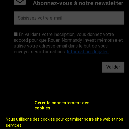
Abonnez-vous à notre newsletter
En validant votre inscription, vous donnez votre
accord pour que Rouen Normandy Invest mémorise et
utilise votre adresse email dans le but de vous
envoyer ses informations.
Informations légales
Valider
Gérer le consentement des
cookies
CHOOSE ROUEN - AGENCE DE DÉVELOPPEMENT
Nous utilisons des cookies pour optimiser notre site web et nos
ÉCONOMIQUE ET D'ATTRACTIVITÉ DE ROUEN
services.
UN TERRITOIRE DE 800 000 HABITANTS