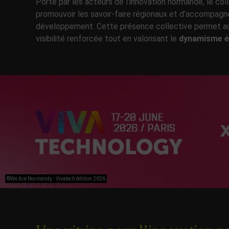
Porté par les acteurs de l’innovation normande, le col
promouvoir les savoir-faire régionaux et d’accompagner
développement. Cette présence collective permet aux
visibilité renforcée tout en valorisant le
dynamisme 
©We Are Normandy - Vivatech édition 2026