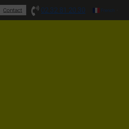
02 32 81 20 30
Contact
French
▼