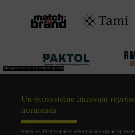
©We Are Normandy - VivaTech édition 2026
Un écosystème innovant représent
normands
Parmi les 19 entreprises sélectionnées pour représen