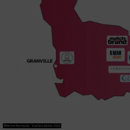
©We Are Normandy - VivaTech édition 2026