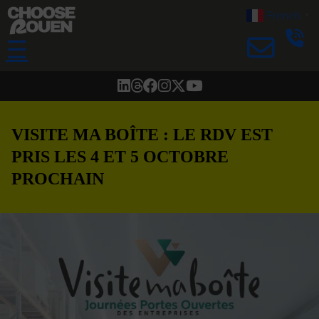
French
▼
☰
VISITE MA BOÎTE : LE RDV EST
PRIS LES 4 ET 5 OCTOBRE
PROCHAIN