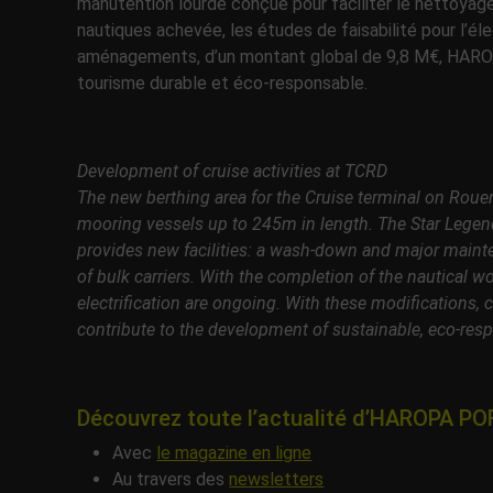
manutention lourde conçue pour faciliter le nettoyage
nautiques achevée, les études de faisabilité pour l’él
aménagements, d’un montant global de 9,8 M€, HAR
tourisme durable et éco-responsable.
Development of cruise activities at TCRD
The new berthing area for the Cruise terminal on Rouen
mooring vessels up to 245m in length. The Star Legend 
provides new facilities: a wash-down and major mainte
of bulk carriers. With the completion of the nautical wo
electrification are ongoing. With these modifications
contribute to the development of sustainable, eco-res
Découvrez toute l’actualité d’HAROPA P
Avec
le magazine en ligne
Au travers des
newsletters