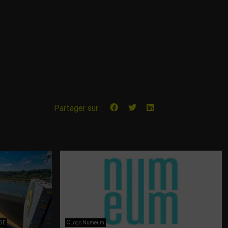
Partager sur :
NGE
©Logo Numeum