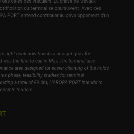
 des cales des vraquiers. La phase de travaux
ectrification du terminal se poursuivent. Avec ces
OPA PORT entend contribuer au développement d’un
’s right bank now boasts a straight quay for
was the first to call in May. The terminal also
nance area designed for easier cleaning of the holds
rks phase, feasibility studies for terminal
, costing a total of €9.8m, HAROPA PORT intends to
ponsible tourism.
ORT