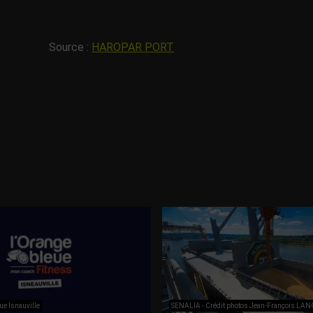
Source :
HAROPAR PORT
ue Isnauville
SENALIA - Crédit photos Jean-François LA