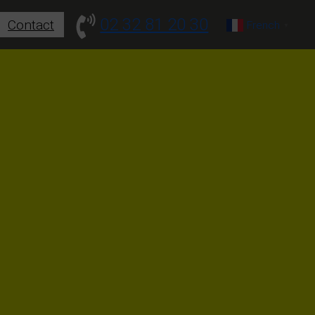
02 32 81 20 30
Contact
French
▼