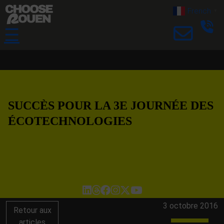
French
▼
☰
SUCCÈS POUR LA 3E JOURNÉE DES
ÉCOTECHNOLOGIES
3 octobre 2016
Retour aux
articles