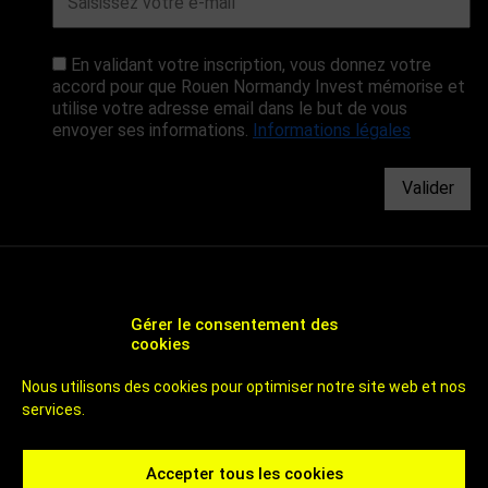
En validant votre inscription, vous donnez votre
accord pour que Rouen Normandy Invest mémorise et
utilise votre adresse email dans le but de vous
envoyer ses informations.
Informations légales
Valider
Gérer le consentement des
cookies
CHOOSE ROUEN - AGENCE DE DÉVELOPPEMENT
Nous utilisons des cookies pour optimiser notre site web et nos
ÉCONOMIQUE ET D'ATTRACTIVITÉ DE ROUEN
services.
UN TERRITOIRE DE 800 000 HABITANTS
À 1H DES PLAGES ET DE PARIS
CHOOSE ROUEN - ICI C'EST ROUEN - INVEST IN ROUEN
Accepter tous les cookies
Contactez-nous
Rouen Normandy Invest