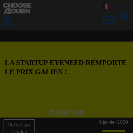
French
▼
☰
LA STARTUP EYENEED REMPORTE
LE PRIX GALIEN !
8 janvier 2020
Retour aux
articles