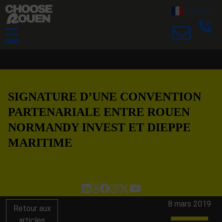
French
▼
☰
SIGNATURE D’UNE CONVENTION
PARTENARIALE ENTRE ROUEN
NORMANDY INVEST ET DIEPPE
MARITIME
8 mars 2019
Retour aux
articles