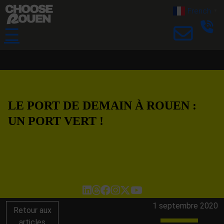
French
▼
☰
LE PORT DE DEMAIN À ROUEN :
UN PORT VERT !
1 septembre 2020
Retour aux
articles