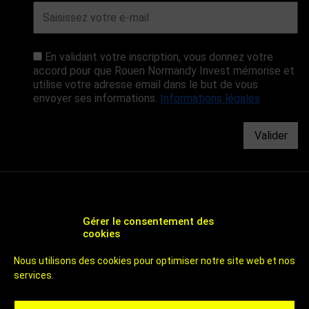
En validant votre inscription, vous donnez votre
accord pour que Rouen Normandy Invest mémorise et
utilise votre adresse email dans le but de vous
envoyer ses informations.
Informations légales
Valider
Gérer le consentement des
cookies
CHOOSE ROUEN - AGENCE DE DÉVELOPPEMENT
Nous utilisons des cookies pour optimiser notre site web et nos
ÉCONOMIQUE ET D'ATTRACTIVITÉ DE ROUEN
services.
UN TERRITOIRE DE 800 000 HABITANTS
À 1H DES PLAGES ET DE PARIS
CHOOSE ROUEN - ICI C'EST ROUEN - INVEST IN ROUEN