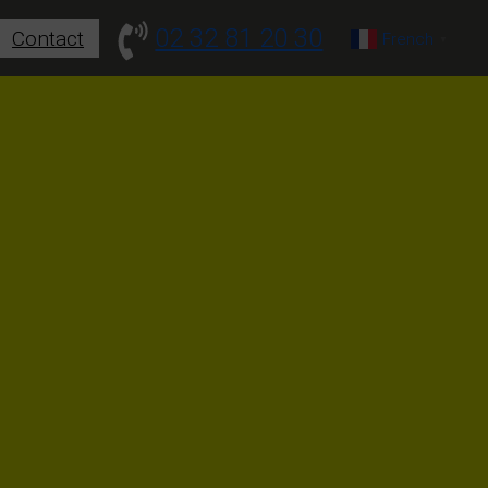
02 32 81 20 30
Contact
French
▼