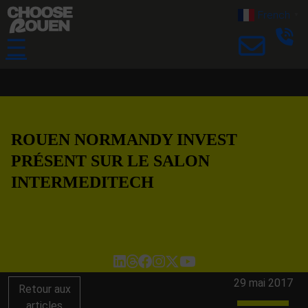
French
▼
☰
ROUEN NORMANDY INVEST
PRÉSENT SUR LE SALON
INTERMEDITECH
29 mai 2017
Retour aux
articles