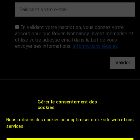
En validant votre inscription, vous donnez votre
accord pour que Rouen Normandy Invest mémorise et
utilise votre adresse email dans le but de vous
envoyer ses informations.
Informations légales
Valider
Gérer le consentement des
cookies
CHOOSE ROUEN - AGENCE DE DÉVELOPPEMENT
Nous utilisons des cookies pour optimiser notre site web et nos
ÉCONOMIQUE ET D'ATTRACTIVITÉ DE ROUEN
services.
UN TERRITOIRE DE 800 000 HABITANTS
À 1H DES PLAGES ET DE PARIS
CHOOSE ROUEN - ICI C'EST ROUEN - INVEST IN ROUEN