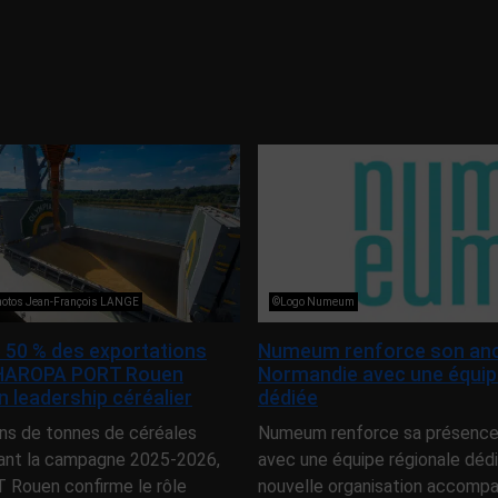
photos Jean-François LANGE
©Logo Numeum
 50 % des exportations
Numeum renforce son anc
 HAROPA PORT Rouen
Normandie avec une équip
 leadership céréalier
dédiée
ons de tonnes de céréales
Numeum renforce sa présence
ant la campagne 2025-2026,
avec une équipe régionale déd
Rouen confirme le rôle
nouvelle organisation accompa