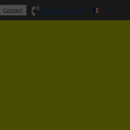
02 32 81 20 30
Contact
French
▼