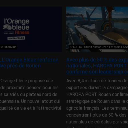
ue Isnauville
SENALIA - Crédit photos Jean-François LA
e, L’Orange Bleue renforce
Avec plus de 50 % des exp
tive près de Rouen
nationales, HAROPA PORT
confirme son leadership c
 L’Orange bleue propose une
Avec 8,4 millions de tonnes de
 de proximité pensée pour les
exportées durant la campagne
es salariés du plateau nord de
HAROPA PORT Rouen confirme 
ouennaise. Un nouvel atout qui
stratégique de Rouen dans l
qualité de vie et à l’attractivité
agricole français. Les terminau
concentrent plus de 50 % des 
nationales de céréales par voi