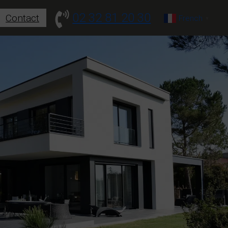
02 32 81 20 30
Contact
French
▼