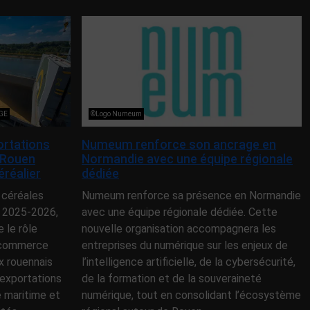
NGE
©Logo Numeum
ortations
Numeum renforce son ancrage en
 Rouen
Normandie avec une équipe régionale
éréalier
dédiée
 céréales
Numeum renforce sa présence en Normandie
 2025-2026,
avec une équipe régionale dédiée. Cette
le rôle
nouvelle organisation accompagnera les
e commerce
entreprises du numérique sur les enjeux de
x rouennais
l’intelligence artificielle, de la cybersécurité,
exportations
de la formation et de la souveraineté
e maritime et
numérique, tout en consolidant l’écosystème