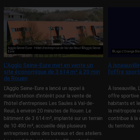
Agglo Seine-Eure - Hôtel d'entreprise de Val-de-Reuil ©Agglo Seine
Eure
©Logo L'Orange Ble
L’Agglo Seine-Eure met en vente un
À Isneauvill
site économique de 3 614 m² à 20 min
l’offre spor
de Rouen
L’Agglo Seine-Eure a lancé un appel à
À Isneauville,
manifestation d’intérêt pour la vente de
offre sportive
l’hôtel d’entreprises Les Saules à Val-de-
habitants et l
Reuil, à environ 20 minutes de Rouen. Le
la métropole r
bâtiment de 3 614 m², implanté sur un terrain
contribue à la 
de 10 490 m², accueille déjà plusieurs
du territoire.
entreprises dans des bureaux et des ateliers.