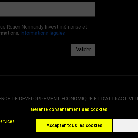
r que Rouen Normandy Invest mémorise et
ormations.
Informations légales
Valider
ENCE DE DÉVELOPPEMENT ÉCONOMIQUE ET D'ATTRACTIVIT
Gérer le consentement des cookies
00 000 HABITANTS
 DE PARIS
ervices.
 C'EST ROUEN - INVEST IN ROUEN
Accepter tous les cookies