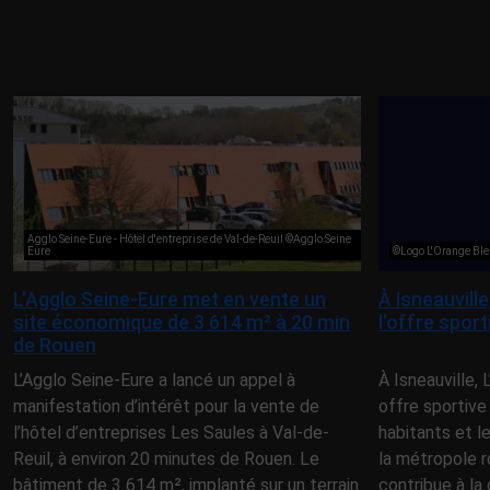
Agglo Seine-Eure - Hôtel d'entreprise de Val-de-Reuil ©Agglo Seine
Eure
©Logo L'Orange Ble
L’Agglo Seine-Eure met en vente un
À Isneauvill
site économique de 3 614 m² à 20 min
l’offre spor
de Rouen
L’Agglo Seine-Eure a lancé un appel à
À Isneauville,
manifestation d’intérêt pour la vente de
offre sportive
l’hôtel d’entreprises Les Saules à Val-de-
habitants et l
Reuil, à environ 20 minutes de Rouen. Le
la métropole r
bâtiment de 3 614 m², implanté sur un terrain
contribue à la 