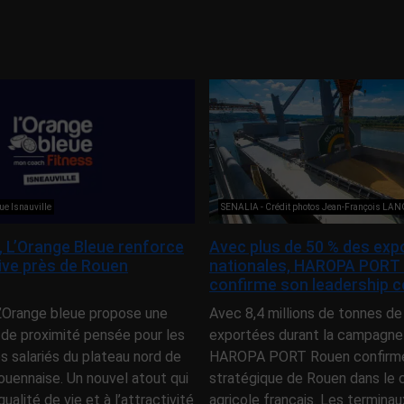
ue Isnauville
SENALIA - Crédit photos Jean-François LA
e, L’Orange Bleue renforce
Avec plus de 50 % des exp
tive près de Rouen
nationales, HAROPA PORT
confirme son leadership c
 L’Orange bleue propose une
Avec 8,4 millions de tonnes de
 de proximité pensée pour les
exportées durant la campagne
es salariés du plateau nord de
HAROPA PORT Rouen confirme 
ouennaise. Un nouvel atout qui
stratégique de Rouen dans l
qualité de vie et à l’attractivité
agricole français. Les terminau