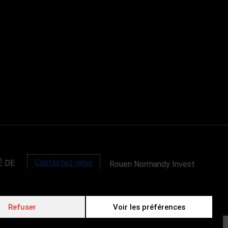
É DE
Contactez-nous
Rouen Normandy Invest
4 passage de la Luciline
76000 ROUEN
Tel : (+33) 02 32 81 20
Refuser
Voir les préférences
30