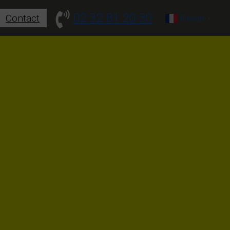
02 32 81 20 30
Contact
French
▼