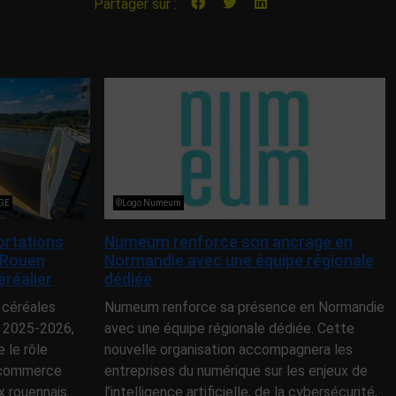
Partager sur :
NGE
©Logo Numeum
ortations
Numeum renforce son ancrage en
 Rouen
Normandie avec une équipe régionale
éréalier
dédiée
 céréales
Numeum renforce sa présence en Normandie
 2025-2026,
avec une équipe régionale dédiée. Cette
le rôle
nouvelle organisation accompagnera les
e commerce
entreprises du numérique sur les enjeux de
x rouennais
l’intelligence artificielle, de la cybersécurité,