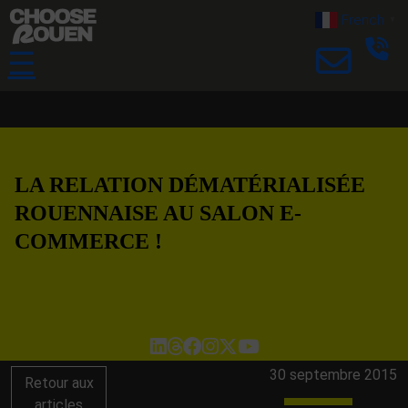
French
▼
☰
LA RELATION DÉMATÉRIALISÉE
ROUENNAISE AU SALON E-
COMMERCE !
30 septembre 2015
Retour aux
articles